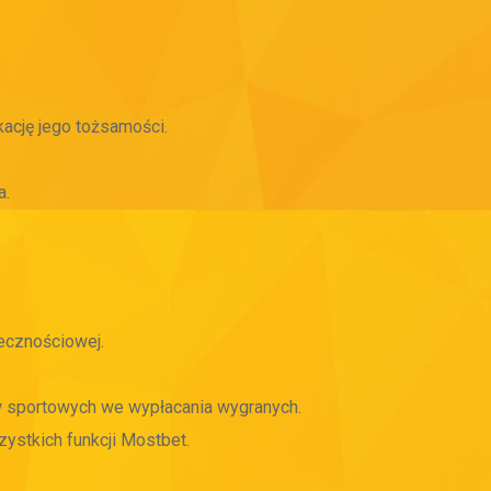
kację jego tożsamości.
a.
łecznościowej.
w sportowych we wypłacania wygranych.
szystkich funkcji Mostbet.