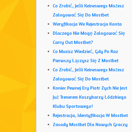
Co Zrobić, Jeśli Keineswegs Możesz
Zalogować Się Do Mostbet
Weryfikacja We Rejestracja Konta
Dlaczego Nie Mogę Zalogować Się
Carry Out Mostbet?
Co Musisz Wiedzieć, Gdy Po Raz
Pierwszy Łączysz Się Z Mostbet
Co Zrobić, Jeśli Keineswegs Możesz
Zalogować Się Do Mostbet
Koniec Pewnej Ery Piotr Zych Nie Jest
Już Trenerem Koszykarzy Łódzkiego
Klubu Sportowego!
Rejestracja, Identyfikacja W Mostbet
Zasady Mostbet Dla Nowych Graczy