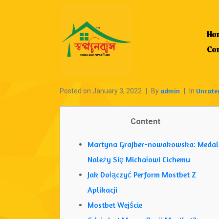
Ho
Co
Home
Uncategorized
admin
Uncate
Posted on
January 3, 2022
By
In
Content
Martyna Grajber-nowakowska: Medal
Należy Się Michałowi Cichemu
Jak Dołączyć Perform Mostbet Z
Aplikacji
Mostbet Wejście