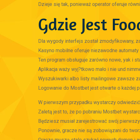
Dzieje się tak, ponieważ operator oferuje równ
Gdzie Jest Foo
Dla wygody interfejs został zmodyfikowany, z
Kasyno mobilne oferuje niezawodne automat
Ten program obsługuje zarówno nowe, yak i s
Aplikacja waży wyj?tkowo mało i nie und nimme
Wyszukiwarki albo listy mailingowe zawsze za
Logowanie do Mostbet jest otwarte o każdej po
W pierwszym przypadku wystarczy odwiedzić ofi
Zaletą jest to, że po pobraniu Mostbet wystar
Będziesz musiał zarejestrować swój pierwszy 
Ponownie, gracze nie są zobowiązani do tworz
Gracze muszą stale szukać nowych domen i ac