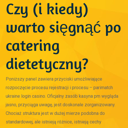
Czy (i kiedy)
warto sięgnąć po
catering
dietetyczny?
Poniższy panel zawiera przyciski umożliwiające
rozpoczęcie procesu rejestracji i procesu – parimatch
ukraine login casino. Oficjalny zasób kasyna pm wygląda
jasno, przyciąga uwagę, jest doskonale zorganizowany.
Chociaż struktura jest w dużej mierze podobna do
standardowej, ale istnieją różnice, istnieją cechy