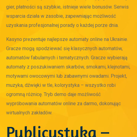
gier, płatności są szybkie, istnieje wiele bonusów. Serwis
wsparcia działa w zasobie, zapewniając możliwość
uzyskania profesjonalnej porady o każdej porze dnia.
Kasyno prezentuje najlepsze automaty online na Ukrainie.
Gracze mogą spodziewać się klasycznych automatów,
automatów fabularnych i tematycznych. Gracze wybierają
automaty z poszukiwaniem skarbów, smokami, klejnotami,
motywami owocowymi lub zabawnymi owadami. Projekt,
muzyka, dźwięki w tle, kolorystyka – wszystko robi
ogromną różnicę. Tryb demo daje możliwość
wypróbowania automatów online za darmo, dokonując
wirtualnych zakładów.
Publicystyka –