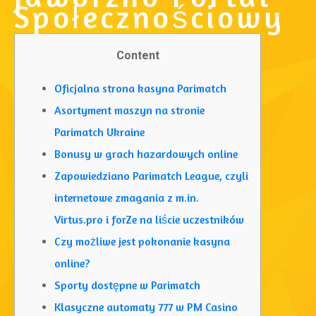
Społecznościowy
Content
Oficjalna strona kasyna Parimatch
Asortyment maszyn na stronie
Parimatch Ukraine
Bonusy w grach hazardowych online
Zapowiedziano Parimatch League, czyli
internetowe zmagania z m.in.
Virtus.pro i forZe na liście uczestników
Czy możliwe jest pokonanie kasyna
online?
Sporty dostępne w Parimatch
Klasyczne automaty 777 w PM Casino