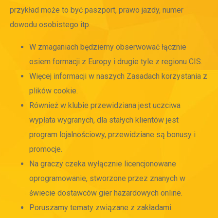
przykład może to być paszport, prawo jazdy, numer
dowodu osobistego itp.
W zmaganiach będziemy obserwować łącznie
osiem formacji z Europy i drugie tyle z regionu CIS.
Więcej informacji w naszych Zasadach korzystania z
plików cookie.
Również w klubie przewidziana jest uczciwa
wypłata wygranych, dla stałych klientów jest
program lojalnościowy, przewidziane są bonusy i
promocje.
Na graczy czeka wyłącznie licencjonowane
oprogramowanie, stworzone przez znanych w
świecie dostawców gier hazardowych online.
Poruszamy tematy związane z zakładami