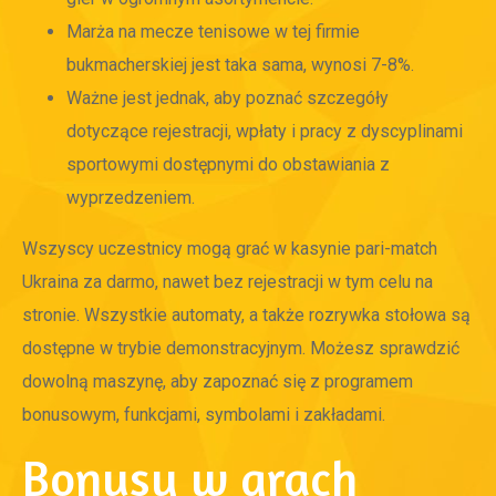
Marża na mecze tenisowe w tej firmie
bukmacherskiej jest taka sama, wynosi 7-8%.
Ważne jest jednak, aby poznać szczegóły
dotyczące rejestracji, wpłaty i pracy z dyscyplinami
sportowymi dostępnymi do obstawiania z
wyprzedzeniem.
Wszyscy uczestnicy mogą grać w kasynie pari-match
Ukraina za darmo, nawet bez rejestracji w tym celu na
stronie. Wszystkie automaty, a także rozrywka stołowa są
dostępne w trybie demonstracyjnym. Możesz sprawdzić
dowolną maszynę, aby zapoznać się z programem
bonusowym, funkcjami, symbolami i zakładami.
Bonusy w grach