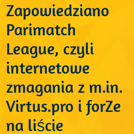
Zapowiedziano
Parimatch
League, czyli
internetowe
zmagania z m.in.
Virtus.pro i forZe
na liście