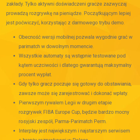
zakłady. Tylko aktywni doświadczeni gracze zazwyczaj
prowadzą rozgrywkę na pieniądze. Początkującym lepiej
jest poćwiczyć, korzystając z darmowego trybu demo.
Obecność wersji mobilnej pozwala wygodnie grać w
parimatch w dowolnym momencie.
Wszystkie automaty są wstępnie testowane pod
kątem uczciwości i dlatego gwarantują maksymalny
procent wypłat.
Gdy tylko gracz poczuje się gotowy do obstawiania,
zawsze może się zarejestrować i dokonać wpłaty.
Pierwszym rywalem Legii w drugim etapie
rozgrywek FIBA Europe Cup, będzie bardzo mocny
rosyjski zespół, Parma-Parimatch Perm.
Interplay jest największym i najstarszym serwisem