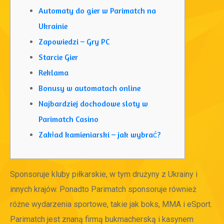
Automaty do gier w Parimatch na
Ukrainie
Zapowiedzi – Gry PC
Starcie Gier
Reklama
Bonusy w automatach online
Najbardziej dochodowe sloty w
Parimatch Casino
Zakład kamieniarski – jak wybrać?
Sponsoruje kluby piłkarskie, w tym drużyny z Ukrainy i
innych krajów. Ponadto Parimatch sponsoruje również
różne wydarzenia sportowe, takie jak boks, MMA i eSport.
Parimatch jest znaną firmą bukmacherską i kasynem