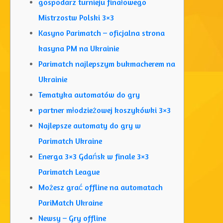
gospodarz turnieju finałowego
Mistrzostw Polski 3×3
Kasyno Parimatch – oficjalna strona
kasyna PM na Ukrainie
Parimatch najlepszym bukmacherem na
Ukrainie
Tematyka automatów do gry
partner młodzieżowej koszykówki 3×3
Najlepsze automaty do gry w
Parimatch Ukraine
Energa 3×3 Gdańsk w finale 3×3
Parimatch League
Możesz grać offline na automatach
PariMatch Ukraine
Newsy – Gry offline