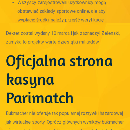
Wszyscy zarejestrowani użytkownicy mogą
obstawiać zakłady sportowe online, ale aby
wypłacić środki, należy przejść weryfikację.
Dekret został wydany 10 marca i jak zaznaczył Zełenski,
zamyka to projekty warte dziesiątki miliardów.
Oficjalna strona
kasyna
Parimatch
Bukmacher nie oferuje tak popularnej rozrywki hazardowej
jak wirtualne sporty. Oprócz głównych wyników bukmacher