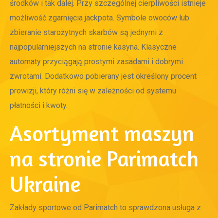
środków i tak dalej. Przy szczególnej cierpliwości istnieje
możliwość zgarnięcia jackpota. Symbole owoców lub
zbieranie starożytnych skarbów są jednymi z
najpopularniejszych na stronie kasyna. Klasyczne
automaty przyciągają prostymi zasadami i dobrymi
zwrotami. Dodatkowo pobierany jest określony procent
prowizji, który różni się w zależności od systemu
płatności i kwoty.
Asortyment maszyn
na stronie Parimatch
Ukraine
Zakłady sportowe od Parimatch to sprawdzona usługa z