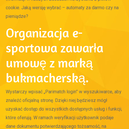
cookie. Jaką wersję wybrać – automaty za darmo czy na
pieniądze?
Organizacja e-
sportowa zawarła
umowę z marką
bukmacherską.
Wystarczy wpisać „Parimatch login” w wyszukiwarce, aby
znaleźć oficjalną stronę. Dzięki niej będziesz mógł
uzyskać dostęp do wszystkich dostępnych usług i funkcji,
które oferują. W ramach weryfikacji użytkownik podaje
dane dokumentu potwierdzającego tożsamość, na