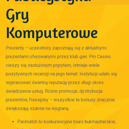
Gry
Komputerowe
Prezenty – uczestnicy zapoznają się z aktualnymi
prezentami oferowanymi przez klub gier. Pm Casino
cieszy się zasłużonym popytem, ​​istnieje wiele
pozytywnych recenzji na jego temat. Instytucji udało się
wypracować świetną reputację przez długi okres
świadczenia usług. Różne promocje, dystrybucja
prezentów, freespiny – wszystkie te bonusy znacznie
zwiększają szanse na wygraną.
Parimatch to konkurencyjne biuro bukmacherskie,