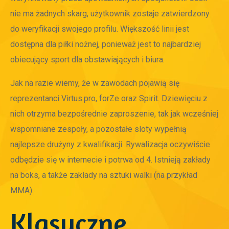
nie ma żadnych skarg, użytkownik zostaje zatwierdzony
do weryfikacji swojego profilu. Większość linii jest
dostępna dla piłki nożnej, ponieważ jest to najbardziej
obiecujący sport dla obstawiających i biura.
Jak na razie wiemy, że w zawodach pojawią się
reprezentanci Virtus.pro, forZe oraz Spirit. Dziewięciu z
nich otrzyma bezpośrednie zaproszenie, tak jak wcześniej
wspomniane zespoły, a pozostałe sloty wypełnią
najlepsze drużyny z kwalifikacji. Rywalizacja oczywiście
odbędzie się w internecie i potrwa od 4. Istnieją zakłady
na boks, a także zakłady na sztuki walki (na przykład
MMA).
Klasyczne