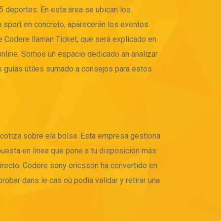
 deportes. En esta área se ubican los
 sport en concreto, aparecerán los eventos
e Codere llaman Ticket, que será explicado en
 online. Somos un espacio dedicado an analizar
 guías útiles sumado a consejos para estos
e cotiza sobre ela bolsa. Esta empresa gestiona
puesta en linea que pone a tu disposición más
irecto. Codere sony ericsson ha convertido en
obar dans le cas où podia validar y retirar una