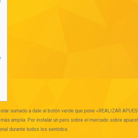
a
e
ostar sumado a dale al botón verde que pone «REALIZAR APUESTA
n más amplia. Por instalar un pero sobre el mercado sobre apues
nal durante todos los sentidos.