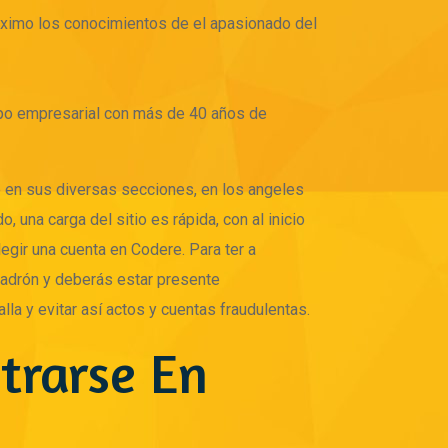
máximo los conocimientos de el apasionado del
upo empresarial con más de 40 años de
e en sus diversas secciones, en los angeles
 una carga del sitio es rápida, con al inicio
legir una cuenta en Codere. Para ter a
padrón y deberás estar presente
a y evitar así actos y cuentas fraudulentas.
trarse En