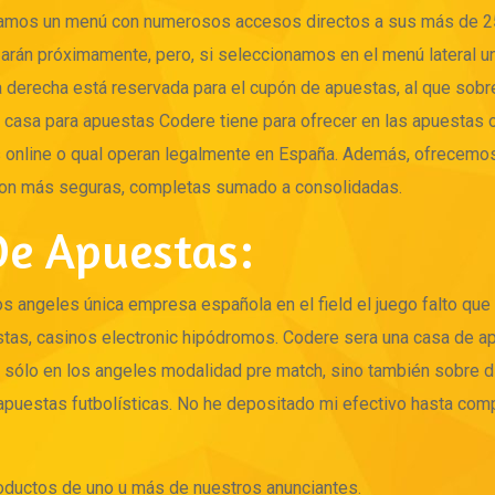
ntramos un menú con numerosos accesos directos a sus más de 25
án próximamente, pero, si seleccionamos en el menú lateral un
a derecha está reservada para el cupón de apuestas, al que sobr
 la casa para apuestas Codere tiene para ofrecer en las apuestas
 online o qual operan legalmente en España. Además, ofrecemos
son más seguras, completas sumado a consolidadas.
De Apuestas:
los angeles única empresa española en el field el juego falto qu
stas, casinos electronic hipódromos. Codere sera una casa de a
o sólo en los angeles modalidad pre match, sino también sobre d
apuestas futbolísticas. No he depositado mi efectivo hasta compr
roductos de uno u más de nuestros anunciantes.