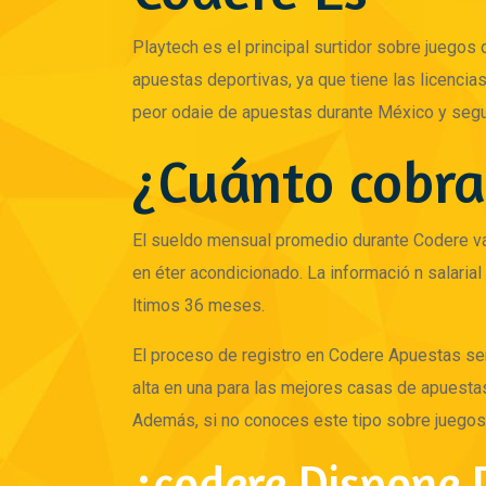
Playtech es el principal surtidor sobre juegos
apuestas deportivas, ya que tiene las licenci
peor odaie de apuestas durante México y segu
¿Cuánto cobra
El sueldo mensual promedio durante Codere va
en éter acondicionado. La informació n salari
ltimos 36 meses.
El proceso de registro en Codere Apuestas ser
alta en una para las mejores casas de apuesta
Además, si no conoces este tipo sobre juegos d
¿codere Dispone 