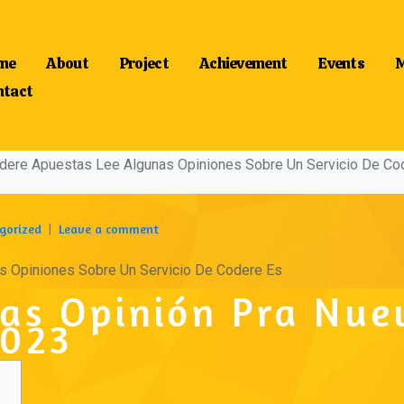
me
About
Project
Achievement
Events
M
ntact
e Codere Apuestas Le
e Un Servicio De Code
dere Apuestas Lee Algunas Opiniones Sobre Un Servicio De Co
gorized
Leave a comment
s Opiniones Sobre Un Servicio De Codere Es
as Opinión Pra Nue
2023