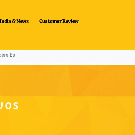
edia & News
Customer Review
e Algunas
re Es
dere Es
vos