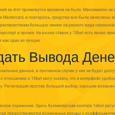
чений за этот промежуток времени не было. Максималок не 
и Mastercard, и повторюсь, средства все были зачислены 
рактеристикам большую линию на разного вида соревнован
рспорт и прочее. На рынке ставок у 1Xbet есть явное пре
 как один из лучших.
ать Вывода Денег
альные данные, в противном случае у них не будет досту
По отношению к 1Xbet могу сказать, что и интерфейс удобны
у. Регистрация простая, большой выбор, хорошие возможно
ическое поражение. Здесь букмекерская контора 1хБет регу
, где предоставляются возможные исходы с коэффициентам