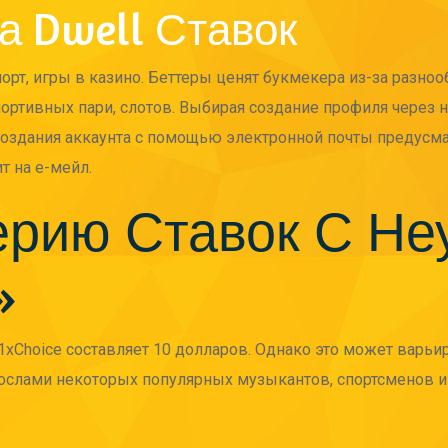
 Dwell Ставок
орт, игры в казино. Беттеры ценят букмекера из-за разно
ртивных пари, слотов. Выбирая создание профиля через н
оздания аккаунта с помощью электронной почты предусмат
т на е-мейл.
ерию Ставок С Н
»
xChoice составляет 10 долларов. Однако это может варьи
послами некоторых популярных музыкантов, спортсменов 