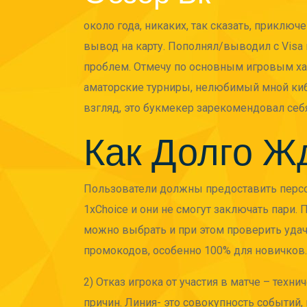
около года, никаких, так сказать, приклю
вывод на карту. Пополнял/выводил с Visa 
проблем. Отмечу по основным игровым ха
аматорские турниры, нелюбимый мной кибе
взгляд, это букмекер зарекомендовал себя
Как Долго Жд
Пользователи должны предоставить персон
1xChoice и они не смогут заключать пари. 
можно выбрать и при этом проверить удач
промокодов, особенно 100% для новичков.
2) Отказ игрока от участия в матче – техн
причин. Линия- это совокупность событий