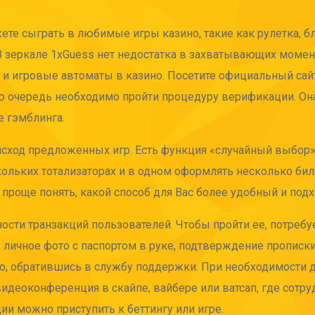
ете сыграть в любимые игры казино, такие как рулетка, б
 зеркале 1xGuess нет недостатка в захватывающих момента
 и игровые автоматы в казино. Посетите официальный сайт
вую очередь необходимо пройти процедуру верификации. Он
е гэмблинга.
исход предложенных игр. Есть функция «случайный выбор»
ольких тотализаторах и в одном оформлять несколько биле
 проще понять, какой способ для Вас более удобный и под
ности транзакций пользователей. Чтобы пройти ее, потреб
 личное фото с паспортом в руке, подтверждение прописки
о, обратившись в службу поддержки. При необходимости 
идеоконференция в скайпе, вайбере или ватсап, где сотру
и можно приступить к беттингу или игре.