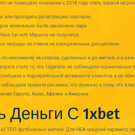
что не помешало компании к 2018 году стать первой на ро
ь или проходить регистрацию повторно.
торое изначально было заключено пари.
ve fun with Маркете не получится.
е награды за ставки на определенные дисциплины.
о максимуму на ставках, сделанных и до матчей, и в режим
запрета стало то, что 1xgamble не соблюдала нормативные
 сообщала о подозрительной активности клиентов и не обе
соблюдала правила рекламы, что привело к тому, что влас
ключая Европу, Азию, Африку и Америку.
 Деньги С 1xbet
1х2 ТОП-футбольных матчей. Для НБА средний параметр ув