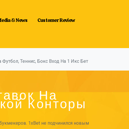
edia & News
Customer Review
ии 25000
а Футбол,
 Футбол, Теннис, Бокс Вход На 1 Икс Бет
тавок На
кой Конторы
-букмекеров. 1xBet не подчинился новым