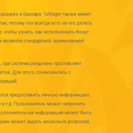
лэкджек и баккара. 1xWager также имеет
х, потому что всегда есть на что делать
, чтобы узнать, как использовать бонус
а является стандартной, применяемой
, где система рандомно проставляет
тов. Для этого, ознакомьтесь с
ходящий.
уется предоставить личную информацию,
 и т.д. Пользователь может запросить
дополнительная информация может быть
дник может задать несколько вопросов.