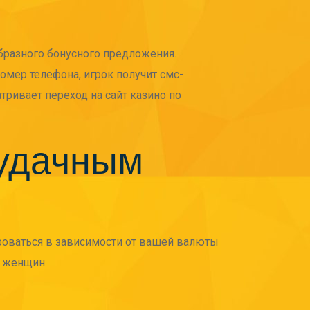
образного бонусного предложения.
омер телефона, игрок получит смс-
ривает переход на сайт казино по
еудачным
роваться в зависимости от вашей валюты
и женщин.