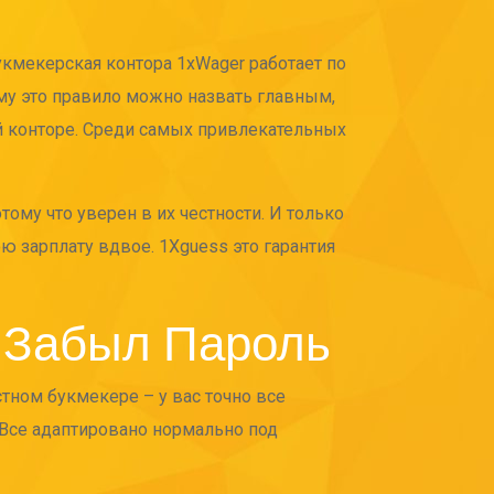
укмекерская контора 1xWager работает по
ому это правило можно назвать главным,
ой конторе. Среди самых привлекательных
ому что уверен в их честности. И только
ю зарплату вдвое. 1Xguess это гарантия
и Забыл Пароль
тном букмекере – у вас точно все
. Все адаптировано нормально под