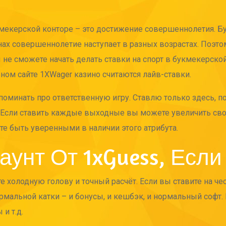
кмекерской конторе – это достижение совершеннолетия. Б
анах совершеннолетие наступает в разных возрастах. Поэт
ы не сможете начать делать ставки на спорт в букмекерск
ном сайте 1XWager казино считаются лайв-ставки.
оминать про ответственную игру. Ставлю только здесь, пот
р. Если ставить каждые выходные вы можете увеличить сво
те быть уверенными в наличии этого атрибута.
каунт От 1xGuess, Есл
холодную голову и точный расчёт. Если вы ставите на чес
нормальной катки – и бонусы, и кешбэк, и нормальный софт
и т.д.