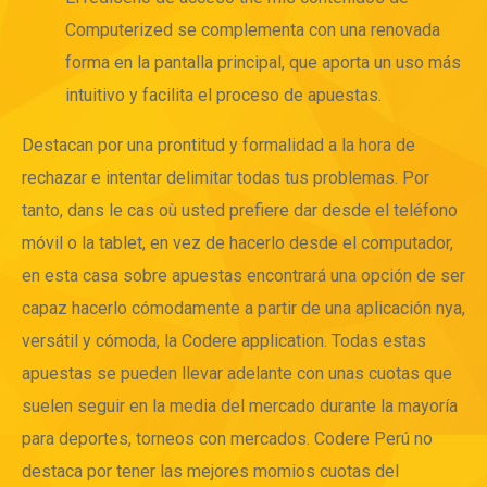
Computerized se complementa con una renovada
forma en la pantalla principal, que aporta un uso más
intuitivo y facilita el proceso de apuestas.
Destacan por una prontitud y formalidad a la hora de
rechazar e intentar delimitar todas tus problemas. Por
tanto, dans le cas où usted prefiere dar desde el teléfono
móvil o la tablet, en vez de hacerlo desde el computador,
en esta casa sobre apuestas encontrará una opción de ser
capaz hacerlo cómodamente a partir de una aplicación nya,
versátil y cómoda, la Codere application. Todas estas
apuestas se pueden llevar adelante con unas cuotas que
suelen seguir en la media del mercado durante la mayoría
para deportes, torneos con mercados. Codere Perú no
destaca por tener las mejores momios cuotas del