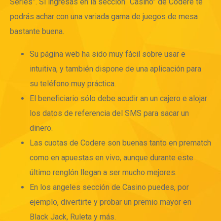
Series”. Si ingresas en la sección “Casino” de Codere te
podrás achar con una variada gama de juegos de mesa
bastante buena.
Su página web ha sido muy fácil sobre usar e
intuitiva, y también dispone de una aplicación para
su teléfono muy práctica.
El beneficiario sólo debe acudir an un cajero e alojar
los datos de referencia del SMS para sacar un
dinero.
Las cuotas de Codere son buenas tanto en prematch
como en apuestas en vivo, aunque durante este
último renglón llegan a ser mucho mejores.
En los angeles sección de Casino puedes, por
ejemplo, divertirte y probar un premio mayor en
Black Jack, Ruleta y más.