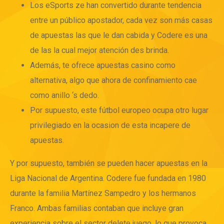
Los eSports ze han convertido durante tendencia
entre un público apostador, cada vez son más casas
de apuestas las que le dan cabida y Codere es una
de las la cual mejor atención des brinda.
Además, te ofrece apuestas casino como
alternativa, algo que ahora de confinamiento cae
como anillo ‘s dedo.
Por supuesto, este fútbol europeo ocupa otro lugar
privilegiado en la ocasion de esta incapere de
apuestas.
Y por supuesto, también se pueden hacer apuestas en la
Liga Nacional de Argentina. Codere fue fundada en 1980
durante la familia Martínez Sampedro y los hermanos
Franco. Ambas familias contaban que incluye gran
experiencia sobre el sector delete juego, lo que provoca