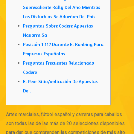
Sobresaliente Rally Del Año Mientras
Los Disturbios Se Adueñan Del País
Preguntas Sobre Codere Apuestas
Navarra Sa
Posición 1 117 Durante El Ranking Para
Empresas Españolas
Preguntas Frecuentes Relacionada
Codere
El Peor Sitio/aplicación De Apuestas
De…
Artes marciales, fútbol español y carreras para caballos
son todas las de las más de 20 selecciones disponibles
para dar, que comprenden las competiciones de más alto