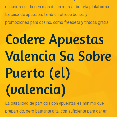
usuarios que tienen más de un mes sobre ela plataforma.
La casa de apuestas también ofrece bonos y
promociones para casino, como freebets y tiradas gratis.
Codere Apuestas
Valencia Sa Sobre
Puerto (el)
(valencia)
La pluralidad de partidos con apuestas es minimo que
prepartido, pero bastante alta, con suficiente para dar en