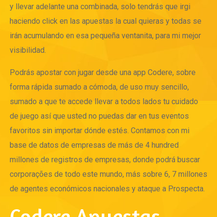
y llevar adelante una combinada, solo tendrás que irgi
haciendo click en las apuestas la cual quieras y todas se
irán acumulando en esa pequeña ventanita, para mi mejor
visibilidad.
Podrás apostar con jugar desde una app Codere, sobre
forma rápida sumado a cómoda, de uso muy sencillo,
sumado a que te accede llevar a todos lados tu cuidado
de juego así que usted no puedas dar en tus eventos
favoritos sin importar dónde estés. Contamos con mi
base de datos de empresas de más de 4 hundred
millones de registros de empresas, donde podrá buscar
corporações de todo este mundo, más sobre 6, 7 millones
de agentes económicos nacionales y ataque a Prospecta.
Codere Apuestas