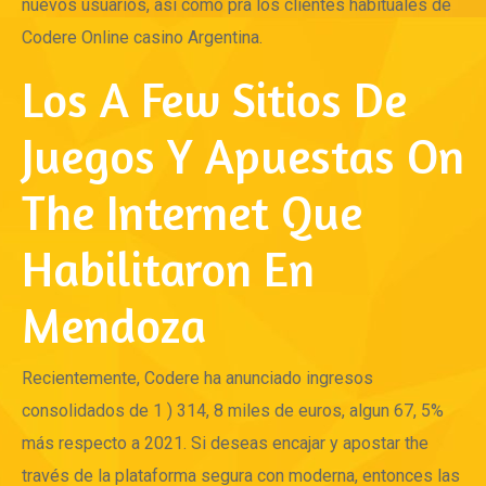
nuevos usuarios, así como pra los clientes habituales de
Codere Online casino Argentina.
Los A Few Sitios De
Juegos Y Apuestas On
The Internet Que
Habilitaron En
Mendoza
Recientemente, Codere ha anunciado ingresos
consolidados de 1 ) 314, 8 miles de euros, algun 67, 5%
más respecto a 2021. Si deseas encajar y apostar the
través de la plataforma segura con moderna, entonces las