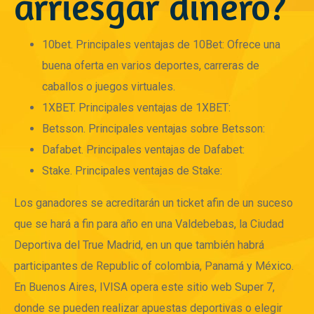
arriesgar dinero?
10bet. Principales ventajas de 10Bet: Ofrece una
buena oferta en varios deportes, carreras de
caballos o juegos virtuales.
1XBET. Principales ventajas de 1XBET:
Betsson. Principales ventajas sobre Betsson:
Dafabet. Principales ventajas de Dafabet:
Stake. Principales ventajas de Stake:
Los ganadores se acreditarán un ticket afin de un suceso
que se hará a fin para año en una Valdebebas, la Ciudad
Deportiva del True Madrid, en un que también habrá
participantes de Republic of colombia, Panamá y México.
En Buenos Aires, IVISA opera este sitio web Super 7,
donde se pueden realizar apuestas deportivas o elegir