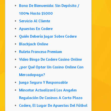
Bono De Bienvenida: Sin Depósito /
100% Hasta $5000
Servicio Al Cliente
Apuestas En Codere
Quién Debería Jugar Sobre Codere
Blackjack Online
Ruleta Francesa Premium
Video Bingo De Codere Casino Online
¿por Qué Optar Un Casino Online Con
Mercadopago?
Juego Seguro Y Responsable
Mincetur Actualizará Los Angeles
Regulación De Casinos A Corto Plazo
Codere, El Lugar De Apuestas Del Fútbol