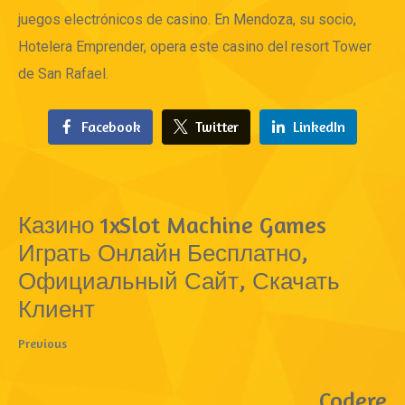
juegos electrónicos de casino. En Mendoza, su socio,
Hotelera Emprender, opera este casino del resort Tower
de San Rafael.
Facebook
Twitter
LinkedIn
Казино 1xSlot Machine Games
Играть Онлайн Бесплатно,
Официальный Сайт, Скачать
Клиент
Previous
Codere