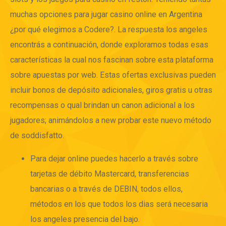
muchas opciones para jugar casino online en Argentina
¿por qué elegimos a Codere?. La respuesta los angeles
encontrás a continuación, donde exploramos todas esas
características la cual nos fascinan sobre esta plataforma
sobre apuestas por web. Estas ofertas exclusivas pueden
incluir bonos de depósito adicionales, giros gratis u otras
recompensas o qual brindan un canon adicional a los
jugadores; animándolos a new probar este nuevo método
de soddisfatto.
Para dejar online puedes hacerlo a través sobre
tarjetas de débito Mastercard, transferencias
bancarias o a través de DEBIN, todos ellos,
métodos en los que todos los dias será necesaria
los angeles presencia del bajo.