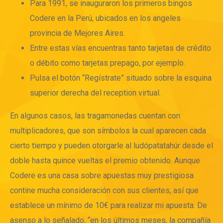
Para 1991, se inauguraron los primeros bingos
Codere en la Perú, ubicados en los angeles
provincia de Mejores Aires.
Entre estas vías encuentras tanto tarjetas de crédito
o débito como tarjetas prepago, por ejemplo.
Pulsa el botón “Regístrate” situado sobre la esquina
superior derecha del reception virtual.
En algunos casos, las tragamonedas cuentan con
multiplicadores, que son símbolos la cual aparecen cada
cierto tiempo y pueden otorgarle al ludópatatahúr desde el
doble hasta quince vueltas el premio obtenido. Aunque
Codere es una casa sobre apuestas muy prestigiosa
contine mucha consideración con sus clientes, así que
establece un mínimo de 10€ para realizar mi apuesta. De
asenso a lo señalado, “en los últimos meses, la compañía