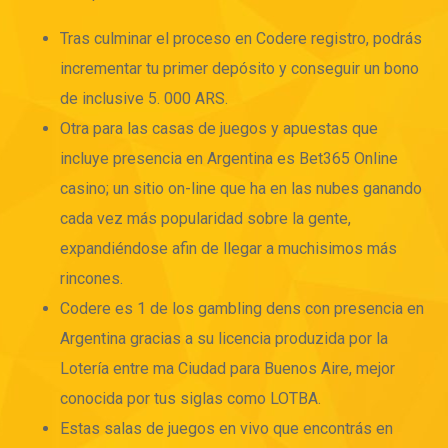
Tras culminar el proceso en Codere registro, podrás
incrementar tu primer depósito y conseguir un bono
de inclusive 5. 000 ARS.
Otra para las casas de juegos y apuestas que
incluye presencia en Argentina es Bet365 Online
casino; un sitio on-line que ha en las nubes ganando
cada vez más popularidad sobre la gente,
expandiéndose afin de llegar a muchisimos más
rincones.
Codere es 1 de los gambling dens con presencia en
Argentina gracias a su licencia produzida por la
Lotería entre ma Ciudad para Buenos Aire, mejor
conocida por tus siglas como LOTBA.
Estas salas de juegos en vivo que encontrás en