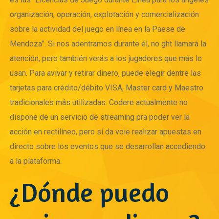
organización, operación, explotación y comercialización
sobre la actividad del juego en línea en la Paese de
Mendoza”. Si nos adentramos durante él, no ght llamará la
atención, pero también verás a los jugadores que más lo
usan. Para avivar y retirar dinero, puede elegir dentre las
tarjetas para crédito/débito VISA, Master card y Maestro
tradicionales más utilizadas. Codere actualmente no
dispone de un servicio de streaming pra poder ver la
acción en rectilíneo, pero sí da voie realizar apuestas en
directo sobre los eventos que se desarrollan accediendo
a la plataforma.
¿Dónde puedo