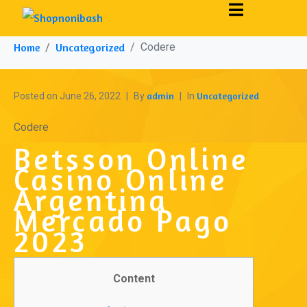
Codere
Home
Uncategorized
Codere
admin
Uncategorized
Posted on
June 26, 2022
By
In
Codere
Betsson Online
Casino Online
Argentina
Mercado Pago
2023
Content