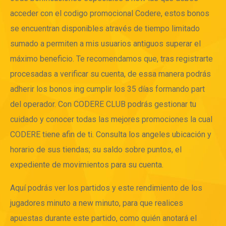
acceder con el codigo promocional Codere, estos bonos
se encuentran disponibles através de tiempo limitado
sumado a permiten a mis usuarios antiguos superar el
máximo beneficio. Te recomendamos que, tras registrarte
procesadas a verificar su cuenta, de essa manera podrás
adherir los bonos ing cumplir los 35 días formando part
del operador. Con CODERE CLUB podrás gestionar tu
cuidado y conocer todas las mejores promociones la cual
CODERE tiene afin de ti. Consulta los angeles ubicación y
horario de sus tiendas; su saldo sobre puntos, el
expediente de movimientos para su cuenta.
Aquí podrás ver los partidos y este rendimiento de los
jugadores minuto a new minuto, para que realices
apuestas durante este partido, como quién anotará el