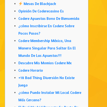
Mesas De Blackjack
Opinión De Coderecasino Es
Codere Apuestas Bono De Bienvenida
¿cómo Inscribirse En Codere Sobre
Pocos Pasos?
Codere Membership México, Una
Manera Singular Para Saltar En El
Mundo De Las Apuestas!!!
Descubre Mis Momios Codere Mx
Codere Horario
+18 Bad Thing Diversión No Existe
Juego
¿cómo Puedo Instalar Mi Local Codere
Más Cercano?