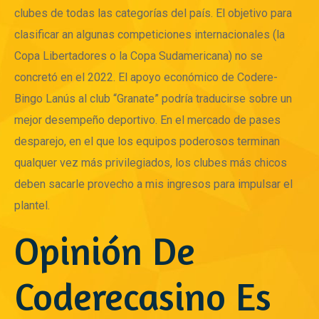
clubes de todas las categorías del país. El objetivo para
clasificar an algunas competiciones internacionales (la
Copa Libertadores o la Copa Sudamericana) no se
concretó en el 2022. El apoyo económico de Codere-
Bingo Lanús al club “Granate” podría traducirse sobre un
mejor desempeño deportivo. En el mercado de pases
desparejo, en el que los equipos poderosos terminan
qualquer vez más privilegiados, los clubes más chicos
deben sacarle provecho a mis ingresos para impulsar el
plantel.
Opinión De
Coderecasino Es