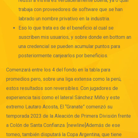
réussi à vitrina es verdaderamente buena, ya o qual
trabaja con proveedores de software que se han
labrado un nombre privativo en la industria.
Eso lo que trata es de el beneficio al cual se
suscriben mis usuarios, y sobre donde en bottom an
una credencial se pueden acumular puntos para
posteriormente canjearlos por beneficios.
Comenzará entre los 4 del fondo en la tabla para
promedios pero, sobre una liga extensa como la perú,
estos resultados son reversibles. Con jugadores de
experiencia tais como el lateral Sánchez Miño y este
extremo Lautaro Acosta, El “Granate” comenzó su
temporada 2023 de la Aleación de Primera División frente
a Colón de Santa Confianza. [newline]Además de ese
torneo, también disputará la Copa Argentina, que tiene