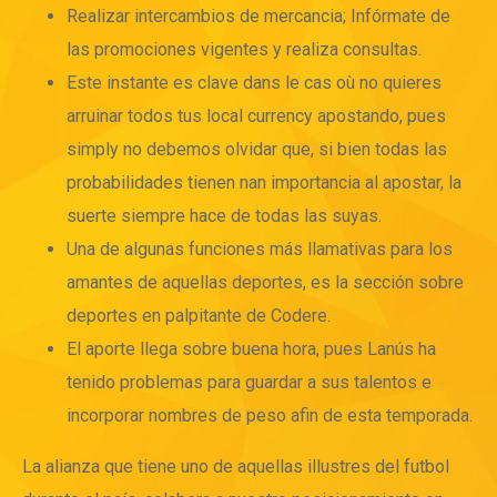
Realizar intercambios de mercancia; Infórmate de
las promociones vigentes y realiza consultas.
Este instante es clave dans le cas où no quieres
arruinar todos tus local currency apostando, pues
simply no debemos olvidar que, si bien todas las
probabilidades tienen nan importancia al apostar, la
suerte siempre hace de todas las suyas.
Una de algunas funciones más llamativas para los
amantes de aquellas deportes, es la sección sobre
deportes en palpitante de Codere.
El aporte llega sobre buena hora, pues Lanús ha
tenido problemas para guardar a sus talentos e
incorporar nombres de peso afin de esta temporada.
La alianza que tiene uno de aquellas illustres del futbol