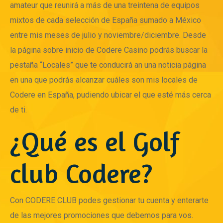
amateur que reunirá a más de una treintena de equipos
mixtos de cada selección de España sumado a México
entre mis meses de julio y noviembre/diciembre. Desde
la página sobre inicio de Codere Casino podrás buscar la
pestaña “Locales” que te conducirá an una noticia página
en una que podrás alcanzar cuáles son mis locales de
Codere en España, pudiendo ubicar el que esté más cerca
de ti.
¿Qué es el Golf
club Codere?
Con CODERE CLUB podes gestionar tu cuenta y enterarte
de las mejores promociones que debemos para vos.