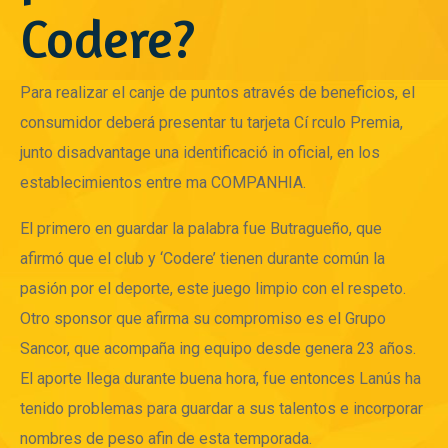
Codere?
Para realizar el canje de puntos através de beneficios, el
consumidor deberá presentar tu tarjeta Cí rculo Premia,
junto disadvantage una identificació in oficial, en los
establecimientos entre ma COMPANHIA.
El primero en guardar la palabra fue Butragueño, que
afirmó que el club y ‘Codere’ tienen durante común la
pasión por el deporte, este juego limpio con el respeto.
Otro sponsor que afirma su compromiso es el Grupo
Sancor, que acompaña ing equipo desde genera 23 años.
El aporte llega durante buena hora, fue entonces Lanús ha
tenido problemas para guardar a sus talentos e incorporar
nombres de peso afin de esta temporada.