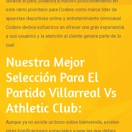
durante el país, colabora a nuestro posicionamiento en
este ramo prioritario para Codere como marca líder de
apuestas deportivas online y entretenimiento omnicanal.
Codere dedica esfuerzos an ofrecer una gran experiencia
a sus usuarios y la atención al cliente genera parte de lo
cual.
Nuestra Mejor
Selección Para El
Partido Villarreal Vs
Athletic Club:
Aunque ya no existe un bono sobre bienvenida, existen
otras bonificaciones especiales a new las que debes