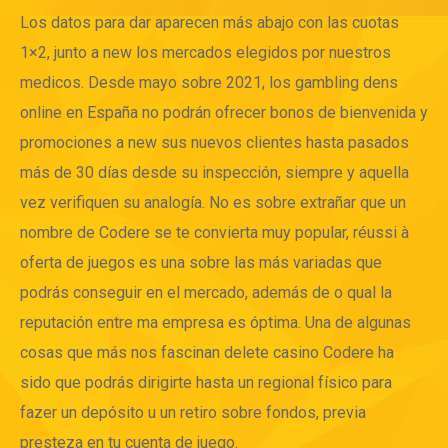
Los datos para dar aparecen más abajo con las cuotas
1×2, junto a new los mercados elegidos por nuestros
medicos. Desde mayo sobre 2021, los gambling dens
online en España no podrán ofrecer bonos de bienvenida y
promociones a new sus nuevos clientes hasta pasados
más de 30 días desde su inspección, siempre y aquella
vez verifiquen su analogía. No es sobre extrañar que un
nombre de Codere se te convierta muy popular, réussi à
oferta de juegos es una sobre las más variadas que
podrás conseguir en el mercado, además de o qual la
reputación entre ma empresa es óptima. Una de algunas
cosas que más nos fascinan delete casino Codere ha
sido que podrás dirigirte hasta un regional físico para
fazer un depósito u un retiro sobre fondos, previa
presteza en tu cuenta de juego.