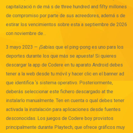
capitalizació n de má s de three hundred and fifty millones
de compromiso por parte de sus acreedores, ademá s de
estirar los vencimientos sobre esta a septiembre de 2026
con noviembre de…
3 mayo 2023 — ¡Sabías que el ping-pong es uno para los
deportes durante los que más se apuesta! Si quieres
descargar la app de Codere en tu aparato Android debes
tener a la web desde tu móvil y hacer clic en el banner ad
que identifica ‘s sistema operativo. Posteriormente,
deberás seleccionar este fichero descargado at the
instalarlo manualmente. Ten en cuenta o qual debes tener
activada la instalación para aplicaciones desde fuentes
desconocidas. Los juegos de Codere boy provistos
principalmente durante Playtech, que ofrece gráficos muy