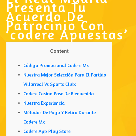
Presenta Tu
Acuerdo De
Patrocinio Con
‘codere Apuestas’
Content
Código Promocional Codere Mx
Nuestra Mejor Selección Para El Partido
Villarreal Vs Sports Club:
Codere Casino Pase De Bienvenida
Nuestra Experiencia
Métodos De Pago Y Retiro Durante
Codere Mx
Codere App Play Store