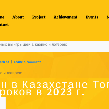
me
About
Project
Achievement
Events
M
ntact
крупных выигрышей 
ных выигрышей в казино и лотерею
orized
Leave a comment
о и лотерею
н в Казахстане То
роков в 2023 г.