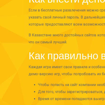
Если в бесплатные развлечения можно сраз
указать свой личный пароль. В дальнейше
которые предоставляют всем возможность
В Казахстане много достойных сайтов кот
что он самый лучший.
Как правильно 
Каждая игра имеет свои правила и особенн
демо-версию игр, чтобы попробовать их бе
Чтобы попасть на сайт компании необ
Для того, чтобы зарегистрироваться, 
Время от времени попадаются выигры