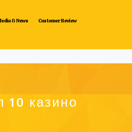
edia & News
Customer Review
в казино и
п 10 казино