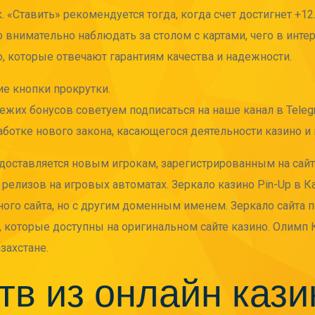
к. «Ставить» рекомендуется тогда, когда счет достигнет +12
о внимательно наблюдать за столом с картами, чего в инте
, которые отвечают гарантиям качества и надежности.
ие кнопки прокрутки.
ежих бонусов советуем подписаться на наше канал в Teleg
работке нового закона, касающегося деятельности казино и
едоставляется новым игрокам, зарегистрированным на сайт
релизов на игровых автоматах. Зеркало казино Pin-Up в К
ного сайта, но с другим доменным именем. Зеркало сайта 
м, которые доступны на оригинальном сайте казино. Олимп 
захстане.
тв из онлайн кази